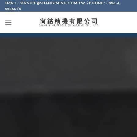
Skip
EMAIL : SERVICE@SHANG-MING.COM.TW；PHONE : +886-4-
8526678
to
content